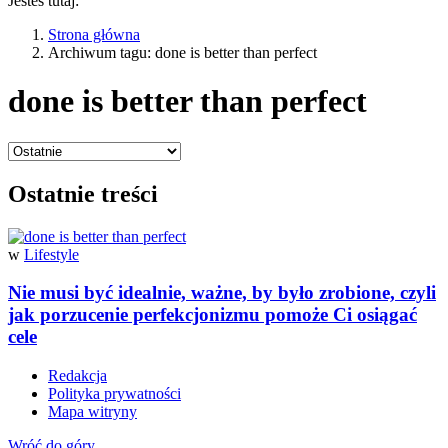
Jesteś tutaj:
Strona główna
Archiwum tagu: done is better than perfect
done is better than perfect
Ostatnie treści
w
Lifestyle
Nie musi być idealnie, ważne, by było zrobione, czyli
jak porzucenie perfekcjonizmu pomoże Ci osiągać
cele
Redakcja
Polityka prywatności
Mapa witryny
Wróć do góry