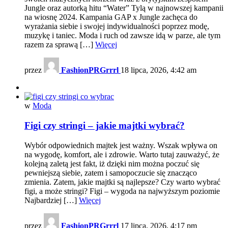
Jungle oraz autorką hitu “Water” Tylą w najnowszej kampanii
na wiosnę 2024. Kampania GAP x Jungle zachęca do
wyrażania siebie i swojej indywidualności poprzez modę,
muzykę i taniec. Moda i ruch od zawsze idą w parze, ale tym
razem za sprawą […]
Więcej
przez
FashionPRGrrrl
18 lipca, 2026, 4:42 am
w
Moda
Figi czy stringi – jakie majtki wybrać?
Wybór odpowiednich majtek jest ważny. Wszak wpływa on
na wygodę, komfort, ale i zdrowie. Warto tutaj zauważyć, że
kolejną zaletą jest fakt, iż dzięki nim można poczuć się
pewniejszą siebie, zatem i samopoczucie się znacząco
zmienia. Zatem, jakie majtki są najlepsze? Czy warto wybrać
figi, a może stringi? Figi – wygoda na najwyższym poziomie
Najbardziej […]
Więcej
przez
FashionPRGrrrl
17 lipca, 2026, 4:17 pm