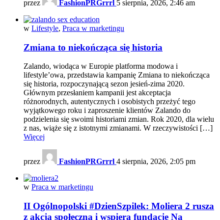
przez
FashionPRGrrrl
5 sierpnia, 2026, 2:46 am
w
Lifestyle
,
Praca w marketingu
Zmiana to niekończąca się historia
Zalando, wiodąca w Europie platforma modowa i
lifestyle’owa, przedstawia kampanię Zmiana to niekończąca
się historia, rozpoczynającą sezon jesień-zima 2020.
Głównym przesłaniem kampanii jest akceptacja
różnorodnych, autentycznych i osobistych przeżyć tego
wyjątkowego roku i zaproszenie klientów Zalando do
podzielenia się swoimi historiami zmian. Rok 2020, dla wielu
z nas, wiąże się z istotnymi zmianami. W rzeczywistości […]
Więcej
przez
FashionPRGrrrl
4 sierpnia, 2026, 2:05 pm
w
Praca w marketingu
II Ogólnopolski #DzienSzpilek: Moliera 2 rusza
z akcją społeczną i wspiera fundację Na