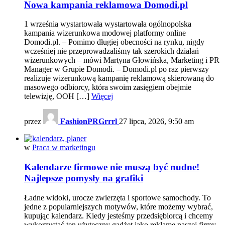
Nowa kampania reklamowa Domodi.pl
1 września wystartowała wystartowała ogólnopolska
kampania wizerunkowa modowej platformy online
Domodi.pl. – Pomimo długiej obecności na rynku, nigdy
wcześniej nie przeprowadzaliśmy tak szerokich działań
wizerunkowych – mówi Martyna Głowińska, Marketing i PR
Manager w Grupie Domodi. – Domodi.pl po raz pierwszy
realizuje wizerunkową kampanię reklamową skierowaną do
masowego odbiorcy, która swoim zasięgiem obejmie
telewizję, OOH […]
Więcej
przez
FashionPRGrrrl
27 lipca, 2026, 9:50 am
w
Praca w marketingu
Kalendarze firmowe nie muszą być nudne!
Najlepsze pomysły na grafiki
Ładne widoki, urocze zwierzęta i sportowe samochody. To
jedne z popularniejszych motywów, które możemy wybrać,
kupując kalendarz. Kiedy jesteśmy przedsiębiorcą i chcemy
wykorzystać ten użyteczny gadżet jako reklamę naszej firmy,