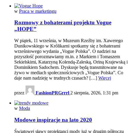
w
Praca w marketingu
Rozmowy z bohaterami projektu Vogue
„HOPE”
W piątek, 11 września, w Muzeum Rzeźby im. Xawerego
Dunikowskiego w Królikarni spotkamy się z bohaterami
wrześniowego wydania „Vogue Polska”. O nadziei na
przyszłość porozmawiamy m.in. z Markiem i Tomaszem
Sekielskimi, Katarzyną Kolendą-Zaleską, Oriną Krajewską i
Dominikiem Sadochem. Dyskusje będą transmitowane na
żywo w mediach społecznościowych „Vogue Polska”. Co
daje nam nadzieję w trudnych czasach? […]
Więcej
przez
FashionPRGrrrl
2 sierpnia, 2026, 1:31 pm
w
Moda
Modowe inspiracje na lato 2020
Światowej sławy projektanci mody już w drugim półroczu