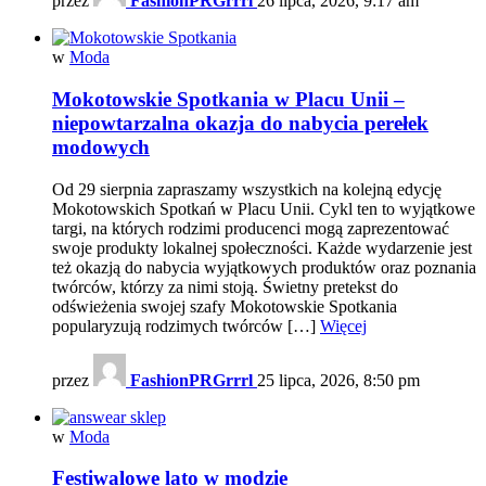
przez
FashionPRGrrrl
26 lipca, 2026, 9:17 am
w
Moda
Mokotowskie Spotkania w Placu Unii –
niepowtarzalna okazja do nabycia perełek
modowych
Od 29 sierpnia zapraszamy wszystkich na kolejną edycję
Mokotowskich Spotkań w Placu Unii. Cykl ten to wyjątkowe
targi, na których rodzimi producenci mogą zaprezentować
swoje produkty lokalnej społeczności. Każde wydarzenie jest
też okazją do nabycia wyjątkowych produktów oraz poznania
twórców, którzy za nimi stoją. Świetny pretekst do
odświeżenia swojej szafy Mokotowskie Spotkania
popularyzują rodzimych twórców […]
Więcej
przez
FashionPRGrrrl
25 lipca, 2026, 8:50 pm
w
Moda
Festiwalowe lato w modzie