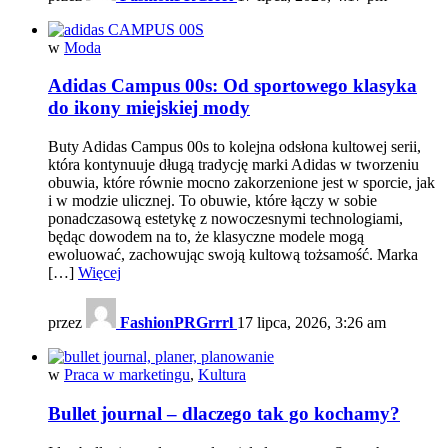
w
Moda
Adidas Campus 00s: Od sportowego klasyka
do ikony miejskiej mody
Buty Adidas Campus 00s to kolejna odsłona kultowej serii,
która kontynuuje długą tradycję marki Adidas w tworzeniu
obuwia, które równie mocno zakorzenione jest w sporcie, jak
i w modzie ulicznej. To obuwie, które łączy w sobie
ponadczasową estetykę z nowoczesnymi technologiami,
będąc dowodem na to, że klasyczne modele mogą
ewoluować, zachowując swoją kultową tożsamość. Marka
[…]
Więcej
przez
FashionPRGrrrl
17 lipca, 2026, 3:26 am
w
Praca w marketingu
,
Kultura
Bullet journal – dlaczego tak go kochamy?