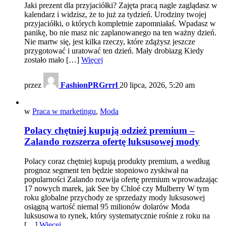
Jaki prezent dla przyjaciółki? Zajęta pracą nagle zaglądasz w
kalendarz i widzisz, że to już za tydzień. Urodziny twojej
przyjaciółki, o których kompletnie zapomniałaś. Wpadasz w
panikę, bo nie masz nic zaplanowanego na ten ważny dzień.
Nie martw się, jest kilka rzeczy, które zdążysz jeszcze
przygotować i uratować ten dzień. Mały drobiazg Kiedy
zostało mało […]
Więcej
przez
FashionPRGrrrl
20 lipca, 2026, 5:20 am
w
Praca w marketingu
,
Moda
Polacy chętniej kupują odzież premium –
Zalando rozszerza ofertę luksusowej mody
Polacy coraz chętniej kupują produkty premium, a według
prognoz segment ten będzie stopniowo zyskiwał na
popularności Zalando rozwija ofertę premium wprowadzając
17 nowych marek, jak See by Chloé czy Mulberry W tym
roku globalne przychody ze sprzedaży mody luksusowej
osiągną wartość niemal 95 milionów dolarów Moda
luksusowa to rynek, który systematycznie rośnie z roku na
[…]
Więcej