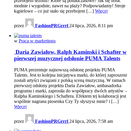
przebojem sezonu? Które są ponadczasowe? Jak się nosić
modnie i wygodnie, nawet na plaży? Podpowiadamy! Stroje
kąpielowe – co już stało się przebojem […]
Więcej
przez
FashionPRGrrrl
24 lipca, 2026, 8:11 pm
w
Praca w marketingu
Daria Zawiałow, Ralph Kaminski i Schafter w
pierwszej muzycznej odsłonie PUMA Talents
PUMA prezentuje najnowszą odsłonę projektu PUMA
Talents. Jest to kolejna inicjatywa marki, do której zaproszeni
zostali artyści związani z polską sceną muzyczną. W ramach
pierwszej odsłony projektu Daria Zawiałow, ambasadorka
programu i marki, zaprosiła do współpracy dwóch artystów –
Ralpha Kaminskiego i Schaftera. Efektem tej kolaboracji jest
wspólnie nagrana piosenka Czy Ty słyszysz mnie? i […]
Więcej
przez
FashionPRGrrrl
24 lipca, 2026, 7:58 am