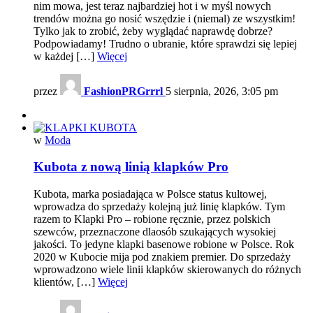
nim mowa, jest teraz najbardziej hot i w myśl nowych
trendów można go nosić wszędzie i (niemal) ze wszystkim!
Tylko jak to zrobić, żeby wyglądać naprawdę dobrze?
Podpowiadamy! Trudno o ubranie, które sprawdzi się lepiej
w każdej […]
Więcej
przez
FashionPRGrrrl
5 sierpnia, 2026, 3:05 pm
w
Moda
Kubota z nową linią klapków Pro
Kubota, marka posiadająca w Polsce status kultowej,
wprowadza do sprzedaży kolejną już linię klapków. Tym
razem to Klapki Pro – robione ręcznie, przez polskich
szewców, przeznaczone dlaosób szukających wysokiej
jakości. To jedyne klapki basenowe robione w Polsce. Rok
2020 w Kubocie mija pod znakiem premier. Do sprzedaży
wprowadzono wiele linii klapków skierowanych do różnych
klientów, […]
Więcej