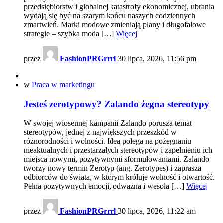
przedsiębiorstw i globalnej katastrofy ekonomicznej, ubrania
wydają się być na szarym końcu naszych codziennych
zmartwień. Marki modowe zmieniają plany i długofalowe
strategie – szybka moda […]
Więcej
przez
FashionPRGrrrl
30 lipca, 2026, 11:56 pm
w
Praca w marketingu
Jesteś zerotypowy? Zalando żegna stereotypy
W swojej wiosennej kampanii Zalando porusza temat
stereotypów, jednej z największych przeszkód w
różnorodności i wolności. Idea polega na pożegnaniu
nieaktualnych i przestarzałych stereotypów i zapełnieniu ich
miejsca nowymi, pozytywnymi sformułowaniami. Zalando
tworzy nowy termin Zerotyp (ang. Zerotypes) i zaprasza
odbiorców do świata, w którym króluje wolność i otwartość.
Pełna pozytywnych emocji, odważna i wesoła […]
Więcej
przez
FashionPRGrrrl
30 lipca, 2026, 11:22 am