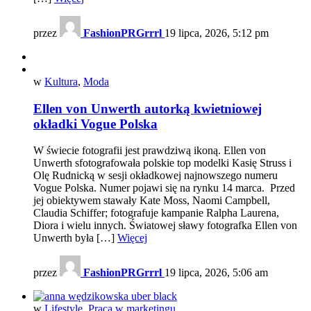
przez
FashionPRGrrrl
19 lipca, 2026, 5:12 pm
w
Kultura
,
Moda
Ellen von Unwerth autorką kwietniowej
okładki Vogue Polska
W świecie fotografii jest prawdziwą ikoną. Ellen von
Unwerth sfotografowała polskie top modelki Kasię Struss i
Olę Rudnicką w sesji okładkowej najnowszego numeru
Vogue Polska. Numer pojawi się na rynku 14 marca. Przed
jej obiektywem stawały Kate Moss, Naomi Campbell,
Claudia Schiffer; fotografuje kampanie Ralpha Laurena,
Diora i wielu innych. Światowej sławy fotografka Ellen von
Unwerth była […]
Więcej
przez
FashionPRGrrrl
19 lipca, 2026, 5:06 am
w
Lifestyle
,
Praca w marketingu