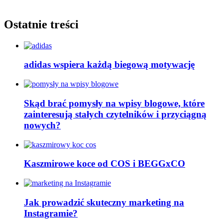
Ostatnie treści
adidas wspiera każdą biegową motywację
Skąd brać pomysły na wpisy blogowe, które
zainteresują stałych czytelników i przyciągną
nowych?
Kaszmirowe koce od COS i BEGGxCO
Jak prowadzić skuteczny marketing na
Instagramie?