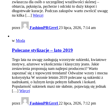
zwłaszcza dla osób o szczególnej wrażliwości skórnej –
obtarcia, pęknięcia, pęcherze i odciski to duży kłopot i
długotrwałe kuracje. Podczas zakupów warto zwrócić uwagę
na kilka […]
Więcej
przez
FashionPRGrrrl
23 lipca, 2026, 7:14 am
w
Moda
Polecane stylizacje – lato 2019
Tego lata na uwagę zasługują wzorzyste sukienki, kwiatowe
motywy, ażurowe wykończenia i klasyczny jeans. Jakie
zestawienia proponują nam najlepsi producenci? Warto
zapoznać się z topowymi trendami! Odważne wzory i mocna
kolorystyka W sezonie letnim 2019 polecane są sukienki z
nadrukami, o luźnym kroju pełnym falbanek i kokard.
Popularność sukienek maxi nie słabnie, pojawiają się jednak
[…]
Więcej
przez
FashionPRGrrrl
22 lipca, 2026, 7:12 pm