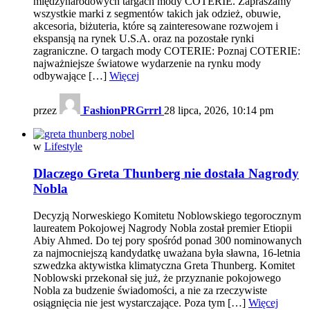
międzynarodowych targach mody COTERIE. Zapraszamy
wszystkie marki z segmentów takich jak odzież, obuwie,
akcesoria, biżuteria, które są zainteresowane rozwojem i
ekspansją na rynek U.S.A. oraz na pozostałe rynki
zagraniczne. O targach mody COTERIE: Poznaj COTERIE:
najważniejsze światowe wydarzenie na rynku mody
odbywające […]
Więcej
przez
FashionPRGrrrl
28 lipca, 2026, 10:14 pm
w
Lifestyle
Dlaczego Greta Thunberg nie dostała Nagrody
Nobla
Decyzją Norweskiego Komitetu Noblowskiego tegorocznym
laureatem Pokojowej Nagrody Nobla został premier Etiopii
Abiy Ahmed. Do tej pory spośród ponad 300 nominowanych
za najmocniejszą kandydatkę uważana była sławna, 16-letnia
szwedzka aktywistka klimatyczna Greta Thunberg. Komitet
Noblowski przekonał się już, że przyznanie pokojowego
Nobla za budzenie świadomości, a nie za rzeczywiste
osiągnięcia nie jest wystarczające. Poza tym […]
Więcej