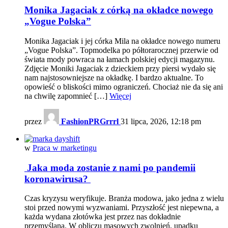
Monika Jagaciak z córką na okładce nowego
„Vogue Polska”
Monika Jagaciak i jej córka Mila na okładce nowego numeru
„Vogue Polska”. Topmodelka po półtorarocznej przerwie od
świata mody powraca na łamach polskiej edycji magazynu.
Zdjęcie Moniki Jagaciak z dzieckiem przy piersi wydało się
nam najstosowniejsze na okładkę. I bardzo aktualne. To
opowieść o bliskości mimo ograniczeń. Chociaż nie da się ani
na chwilę zapomnieć […]
Więcej
przez
FashionPRGrrrl
31 lipca, 2026, 12:18 pm
w
Praca w marketingu
Jaka moda zostanie z nami po pandemii
koronawirusa?
Czas kryzysu weryfikuje. Branża modowa, jako jedna z wielu
stoi przed nowymi wyzwaniami. Przyszłość jest niepewna, a
każda wydana złotówka jest przez nas dokładnie
przemyślana. W obliczu masowych zwolnień, upadku