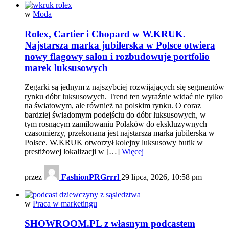
w
Moda
Rolex, Cartier i Chopard w W.KRUK.
Najstarsza marka jubilerska w Polsce otwiera
nowy flagowy salon i rozbudowuje portfolio
marek luksusowych
Zegarki są jednym z najszybciej rozwijających się segmentów
rynku dóbr luksusowych. Trend ten wyraźnie widać nie tylko
na światowym, ale również na polskim rynku. O coraz
bardziej świadomym podejściu do dóbr luksusowych, w
tym rosnącym zamiłowaniu Polaków do ekskluzywnych
czasomierzy, przekonana jest najstarsza marka jubilerska w
Polsce. W.KRUK otworzył kolejny luksusowy butik w
prestiżowej lokalizacji w […]
Więcej
przez
FashionPRGrrrl
29 lipca, 2026, 10:58 pm
w
Praca w marketingu
SHOWROOM.PL z własnym podcastem