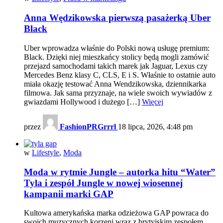
Anna Wędzikowska pierwszą pasażerką Uber
Black
Uber wprowadza właśnie do Polski nową usługę premium:
Black. Dzięki niej mieszkańcy stolicy będą mogli zamówić
przejazd samochodami takich marek jak Jaguar, Lexus czy
Mercedes Benz klasy C, CLS, E i S. Właśnie to ostatnie auto
miała okazję testować Anna Wendzikowska, dziennikarka
filmowa. Jak sama przyznaje, na wiele swoich wywiadów z
gwiazdami Hollywood i dużego […]
Więcej
przez
FashionPRGrrrl
18 lipca, 2026, 4:48 pm
w
Lifestyle
,
Moda
Moda w rytmie Jungle – autorka hitu “Water”
Tyla i zespół Jungle w nowej wiosennej
kampanii marki GAP
Kultowa amerykańska marka odzieżowa GAP powraca do
swoich muzycznych korzeni wraz z brytyjskim zespołem