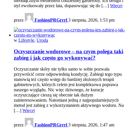
nieodłącznym elementem codziennej garderoby. Ich design i
styl ewoluowały przez lata, dopasowując się do […]
Więcej
przez
FashionPRGrrrl
3 sierpnia, 2026, 1:53 pm
w
Lifestyle
,
Uroda
Oczyszczanie wodorowe – na czym polega taki
zabieg i jak często go wykonywać?
Oczyszczanie skóry nie tylko samo w sobie pozwala
przywrócić cerze odpowiednią kondycję. Zabiegi tego typu
stanowią też często wstęp do bardziej złożonych terapii
gabinetowych, których celem jest kompleksowa poprawa
naszego wyglądu. Nic więc dziwnego, że kuracje
oczyszczające cieszą się obecnie tak dużym
zainteresowaniem. Natomiast jedną z najpopularniejszych
metod jest zabieg z wykorzystaniem aktywnego wodoru. Na
[…]
Więcej
przez
FashionPRGrrrl
3 sierpnia, 2026, 1:47 am