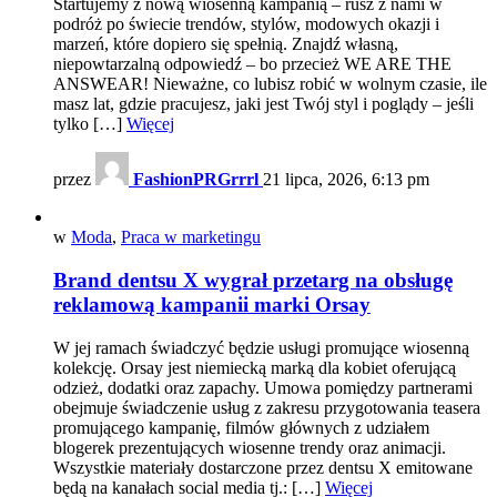
Startujemy z nową wiosenną kampanią – rusz z nami w
podróż po świecie trendów, stylów, modowych okazji i
marzeń, które dopiero się spełnią. Znajdź własną,
niepowtarzalną odpowiedź – bo przecież WE ARE THE
ANSWEAR! Nieważne, co lubisz robić w wolnym czasie, ile
masz lat, gdzie pracujesz, jaki jest Twój styl i poglądy – jeśli
tylko […]
Więcej
przez
FashionPRGrrrl
21 lipca, 2026, 6:13 pm
w
Moda
,
Praca w marketingu
Brand dentsu X wygrał przetarg na obsługę
reklamową kampanii marki Orsay
W jej ramach świadczyć będzie usługi promujące wiosenną
kolekcję. Orsay jest niemiecką marką dla kobiet oferującą
odzież, dodatki oraz zapachy. Umowa pomiędzy partnerami
obejmuje świadczenie usług z zakresu przygotowania teasera
promującego kampanię, filmów głównych z udziałem
blogerek prezentujących wiosenne trendy oraz animacji.
Wszystkie materiały dostarczone przez dentsu X emitowane
będą na kanałach social media tj.: […]
Więcej