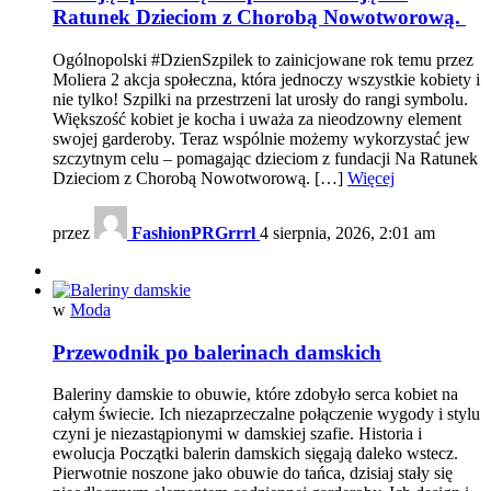
Ratunek Dzieciom z Chorobą Nowotworową.
Ogólnopolski #DzienSzpilek to zainicjowane rok temu przez
Moliera 2 akcja społeczna, która jednoczy wszystkie kobiety i
nie tylko! Szpilki na przestrzeni lat urosły do rangi symbolu.
Większość kobiet je kocha i uważa za nieodzowny element
swojej garderoby. Teraz wspólnie możemy wykorzystać jew
szczytnym celu – pomagając dzieciom z fundacji Na Ratunek
Dzieciom z Chorobą Nowotworową. […]
Więcej
przez
FashionPRGrrrl
4 sierpnia, 2026, 2:01 am
w
Moda
Przewodnik po balerinach damskich
Baleriny damskie to obuwie, które zdobyło serca kobiet na
całym świecie. Ich niezaprzeczalne połączenie wygody i stylu
czyni je niezastąpionymi w damskiej szafie. Historia i
ewolucja Początki balerin damskich sięgają daleko wstecz.
Pierwotnie noszone jako obuwie do tańca, dzisiaj stały się