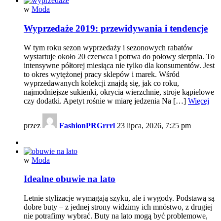
w
Moda
Wyprzedaże 2019: przewidywania i tendencje
W tym roku sezon wyprzedaży i sezonowych rabatów
wystartuje około 20 czerwca i potrwa do połowy sierpnia. To
intensywne półtorej miesiąca nie tylko dla konsumentów. Jest
to okres wytężonej pracy sklepów i marek. Wśród
wyprzedawanych kolekcji znajdą się, jak co roku,
najmodniejsze sukienki, okrycia wierzchnie, stroje kąpielowe
czy dodatki. Apetyt rośnie w miarę jedzenia Na […]
Więcej
przez
FashionPRGrrrl
23 lipca, 2026, 7:25 pm
w
Moda
Idealne obuwie na lato
Letnie stylizacje wymagają szyku, ale i wygody. Podstawą są
dobre buty – z jednej strony widzimy ich mnóstwo, z drugiej
nie potrafimy wybrać. Buty na lato mogą być problemowe,