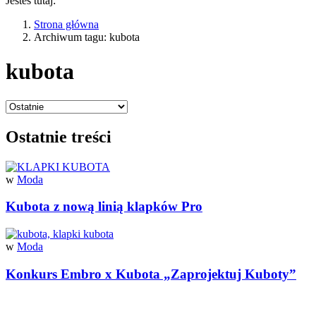
Jesteś tutaj:
Strona główna
Archiwum tagu: kubota
kubota
Ostatnie treści
w
Moda
Kubota z nową linią klapków Pro
w
Moda
Konkurs Embro x Kubota „Zaprojektuj Kuboty”