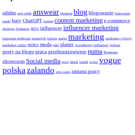
answear
blog
adidas
blogowanie
anja rubik
biżuteria
budowanie
content marketing
buty
ChatGPT
e-commerce
marki
content
influencer marketing
influencer
ekologia
freelancer
IKEA
marketing
kampania społeczna
kosmetyki
kubota
marka
marketing cyfrowy
moda
planer
marketing online
MEBLE
nike
początkujący influencer
podcast
puma
posty na blogu
praca
przebranżowienie
Rossmann
vogue
Social media
showroom
sport
tiktok
vinted
vogue
polska
zalando
zmiana pracy
zero waste