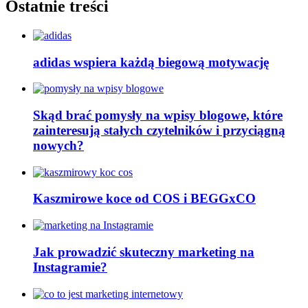
Ostatnie treści
adidas wspiera każdą biegową motywację
Skąd brać pomysły na wpisy blogowe, które
zainteresują stałych czytelników i przyciągną
nowych?
Kaszmirowe koce od COS i BEGGxCO
Jak prowadzić skuteczny marketing na
Instagramie?