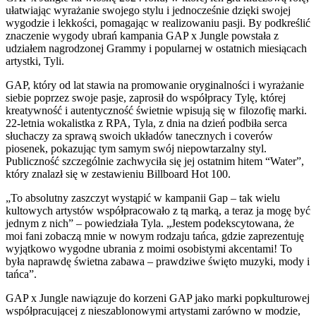
ułatwiając wyrażanie swojego stylu i jednocześnie dzięki swojej
wygodzie i lekkości, pomagając w realizowaniu pasji. By podkreślić
znaczenie wygody ubrań kampania GAP x Jungle powstała z
udziałem nagrodzonej Grammy i popularnej w ostatnich miesiącach
artystki, Tyli.
GAP, który od lat stawia na promowanie oryginalności i wyrażanie
siebie poprzez swoje pasje, zaprosił do współpracy Tylę, której
kreatywność i autentyczność świetnie wpisują się w filozofię marki.
22-letnia wokalistka z RPA, Tyla, z dnia na dzień podbiła serca
słuchaczy za sprawą swoich układów tanecznych i coverów
piosenek, pokazując tym samym swój niepowtarzalny styl.
Publiczność szczególnie zachwyciła się jej ostatnim hitem “Water”,
który znalazł się w zestawieniu Billboard Hot 100.
„To absolutny zaszczyt wystąpić w kampanii Gap – tak wielu
kultowych artystów współpracowało z tą marką, a teraz ja mogę być
jednym z nich” – powiedziała Tyla. „Jestem podekscytowana, że
moi fani zobaczą mnie w nowym rodzaju tańca, gdzie zaprezentuję
wyjątkowo wygodne ubrania z moimi osobistymi akcentami! To
była naprawdę świetna zabawa – prawdziwe święto muzyki, mody i
tańca”.
GAP x Jungle nawiązuje do korzeni GAP jako marki popkulturowej
współpracującej z nieszablonowymi artystami zarówno w modzie,