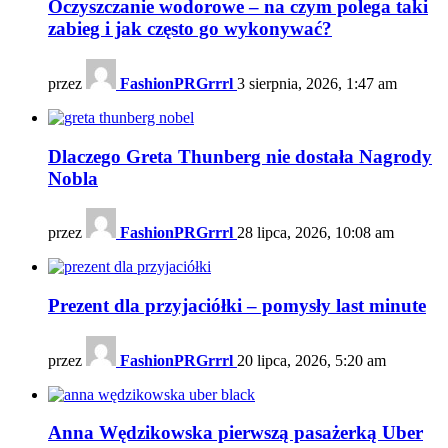
Oczyszczanie wodorowe – na czym polega taki
zabieg i jak często go wykonywać?
przez
FashionPRGrrrl
3 sierpnia, 2026, 1:47 am
Dlaczego Greta Thunberg nie dostała Nagrody
Nobla
przez
FashionPRGrrrl
28 lipca, 2026, 10:08 am
Prezent dla przyjaciółki – pomysły last minute
przez
FashionPRGrrrl
20 lipca, 2026, 5:20 am
Anna Wędzikowska pierwszą pasażerką Uber