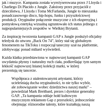
jak i muzyce. Kampania została wyreżyserowana przez J Lloyda i
Charliego Di Placido z Jungle. Założony przez przyjaciół z
dzieciństwa, J Lloyda i Toma McFarlanda, Jungle to mieszanka
ponadczasowego disco, hip-hopu, funku i przyszłościowej
produkcji. Oryginalne połączenie muzyczne z ich ekspresyjną i
pomysłową estetyką wizualną ugruntowało ich status jednego z
najpopularniejszych zespołów w Wielkiej Brytanii.
Za inspirację tworzenia kampanii GAP x Jungle posłużył oficjalny
teledysk do utworu „Back On 74”, który stał się globalnym
fenomenem na TikToku i rozpoczął taneczny szał na platformie,
zdobywając ponad miliard wyświetleń.
Każda klatka przedstawiona w najnowszej kampanii GAP
uwydatnia płynny i naturalny ruch ciała, podkreślając tym samym
lekkość najnowszej lnianej kolekcji marki, w której
prezentują się tancerze.
Współpraca z utalentowanymi artystami, którzy
ucieleśniają ducha oryginalności, to nie tylko wybór,
ale zobowiązanie wobec dziedzictwa naszej marki” –
powiedział Mark Breitbard, prezes i dyrektor generalny
GAP. „Ta kampania oddaje hołd kultowym
muzycznym reklamom Gap z przeszłości, jednocześnie
obejmując różnorodne talenty, które kształtują naszą