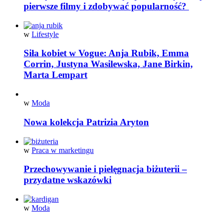
pierwsze filmy i zdobywać popularność?
w
Lifestyle
Siła kobiet w Vogue: Anja Rubik, Emma
Corrin, Justyna Wasilewska, Jane Birkin,
Marta Lempart
w
Moda
Nowa kolekcja Patrizia Aryton
w
Praca w marketingu
Przechowywanie i pielęgnacja biżuterii –
przydatne wskazówki
w
Moda