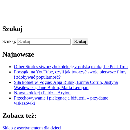
Szukaj
Szukaj:
Szukaj
Najnowsze
Other Stories stworzyło kolekcję z polską marką Le Petit Trou
Początki na YouTube, czyli jak tworzyć swoje pierwsze filmy
i zdobywać popularność?
Siła kobiet w Vogue: Anja Rubik, Emma Corrin, Justyna
Wasilewska, Jane Birkin, Marta Lempart
Nowa kolekcja Patrizia Aryton
Przechowywanie i pielęgnacja biżuterii – przydatne
wskazówki
Zobacz też:
Sklep z asortymentem dla dzieci