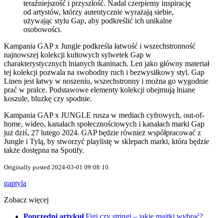
teraźniejszość i przyszłość. Nadal czerpiemy inspirację
od artystów, którzy autentycznie wyrażają siebie,
używając stylu Gap, aby podkreślić ich unikalne
osobowości.
Kampania GAP x Jungle podkreśla łatwość i wszechstronność
najnowszej kolekcji kultowych sylwetek Gap w
charakterystycznych lnianych tkaninach. Len jako główny materiał
tej kolekcji pozwala na swobodny ruch i bezwysiłkowy styl. Gap
Linen jest łatwy w noszeniu, wszechstronny i można go wygodnie
prać w pralce. Podstawowe elementy kolekcji obejmują lniane
koszule, bluzkę czy spodnie.
Kampania GAP x JUNGLE rusza w mediach cyfrowych, out-of-
home, wideo, kanałach społecznościowych i kanałach marki Gap
już dziś, 27 lutego 2024. GAP będzie również współpracować z
Jungle i Tylą, by stworzyć playlistę w sklepach marki, która będzie
także dostępna na Spotify.
Originally posted 2024-03-01 09:08:10.
gap
tyla
Zobacz więcej
Poprzedni artykuł
Figi czy stringi – jakie majtki wybrać?