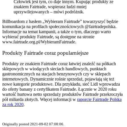
Człowiek jest tym, co daje innym. Kupując produkty ze
znakiem Fairtrade, wspierasz ludzi mniej
uprzywilejowanych
– mówi podróżnik.
Billboardom z hasłem „Wybieram Fairtrade” towarzyszyć będzie
komunikacja na profilach społecznościowych @fairtradepolska.
Informacje na temat kampanii, a także o tym, dlaczego warto
wybierać produkty Fairtrade, są dostępne na stronie
www.fairtrade.org.pl/WybieramFairtrade
.
Produkty Fairtrade coraz popularniejsze
Produkty ze znakiem Fairtrade coraz łatwiej znaleźć na półkach
sklepowych w wiodących sieciach handlowych, punktach
gastronomicznych na stacjach benzynowych czy w sklepach
internetowych. Dynamicznie rośnie sprzedaż, pojawiają się też
nowe kategorie produktowe. Dla przykładu, sieć Lidl wprowadza
do oferty banany z certyfikatem Fairtrade. Łącznie w 2020 roku
wartość hurtowa netto sprzedaży produktów Fairtrade przekroczyła
pół miliarda złotych. Więcej informacji w
raporcie Fairtrade Polska
za rok 2020
.
Originally posted 2021-09-02 07:08:06.