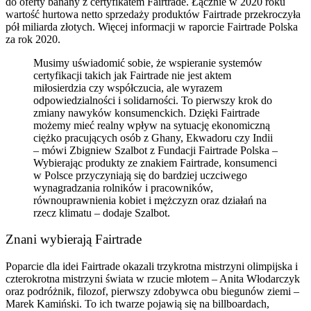
Musimy uświadomić sobie, że wspieranie systemów
certyfikacji takich jak Fairtrade nie jest aktem
miłosierdzia czy współczucia, ale wyrazem
odpowiedzialności i solidarności. To pierwszy krok do
zmiany nawyków konsumenckich. Dzięki Fairtrade
możemy mieć realny wpływ na sytuację ekonomiczną
ciężko pracujących osób z Ghany, Ekwadoru czy Indii
– mówi Zbigniew Szalbot z Fundacji Fairtrade Polska
–
Wybierając produkty ze znakiem Fairtrade, konsumenci
w Polsce przyczyniają się do bardziej uczciwego
wynagradzania rolników i pracowników,
równouprawnienia kobiet i mężczyzn oraz działań na
rzecz klimatu
– dodaje Szalbot.
Znani wybierają Fairtrade
Poparcie dla idei Fairtrade okazali trzykrotna mistrzyni olimpijska i
czterokrotna mistrzyni świata w rzucie młotem – Anita Włodarczyk
oraz podróżnik, filozof, pierwszy zdobywca obu biegunów ziemi –
Marek Kamiński. To ich twarze pojawią się na billboardach,