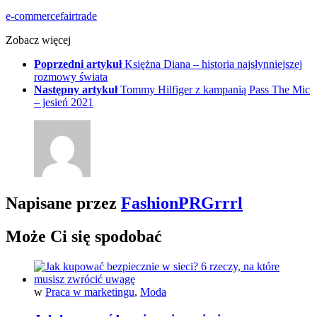
e-commerce
fairtrade
Zobacz więcej
Poprzedni artykuł
Księżna Diana – historia najsłynniejszej
rozmowy świata
Następny artykuł
Tommy Hilfiger z kampanią Pass The Mic
– jesień 2021
Napisane przez
FashionPRGrrrl
Może Ci się spodobać
w
Praca w marketingu
,
Moda