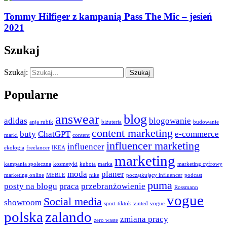
Tommy Hilfiger z kampanią Pass The Mic – jesień
2021
Szukaj
Szukaj:
Szukaj
Popularne
answear
blog
adidas
blogowanie
anja rubik
biżuteria
budowanie
content marketing
buty
ChatGPT
e-commerce
marki
content
influencer marketing
influencer
ekologia
freelancer
IKEA
marketing
kampania społeczna
kosmetyki
kubota
marka
marketing cyfrowy
moda
planer
marketing online
MEBLE
nike
początkujący influencer
podcast
puma
posty na blogu
praca
przebranżowienie
Rossmann
vogue
Social media
showroom
sport
tiktok
vinted
vogue
polska
zalando
zmiana pracy
zero waste