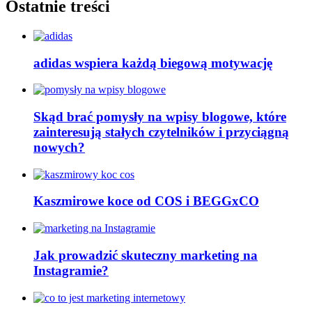
Ostatnie treści
adidas wspiera każdą biegową motywację
Skąd brać pomysły na wpisy blogowe, które
zainteresują stałych czytelników i przyciągną
nowych?
Kaszmirowe koce od COS i BEGGxCO
Jak prowadzić skuteczny marketing na
Instagramie?