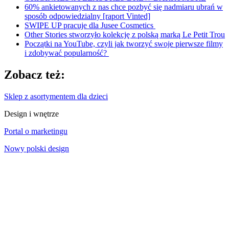
60% ankietowanych z nas chce pozbyć się nadmiaru ubrań w
sposób odpowiedzialny [raport Vinted]
SWIPE UP pracuje dla Jusee Cosmetics
Other Stories stworzyło kolekcję z polską marką Le Petit Trou
Początki na YouTube, czyli jak tworzyć swoje pierwsze filmy
i zdobywać popularność?
Zobacz też:
Sklep z asortymentem dla dzieci
Design i wnętrze
Portal o marketingu
Nowy polski design